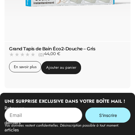
Grand Tapis de Bain Éco2-Douche – Gris
44,00
€
★
★
★
★
★
(0)
En savoir plus
Ajouter au panier
UNE SURPRISE EXCLUSIVE DANS VOTRE BOÎTE MAIL !
Retrouvez
nos
derniers
Vos données restent confidentielles. Désinscription possible à tout moment.
articles