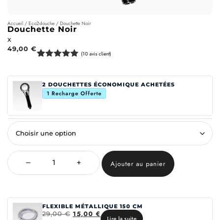
Accueil
/
Eco2douche
/ Douchette Noir
Douchette Noir
x
49,00
€
(
10
avis client)
Noté
10
5
sur
5 basé
sur
2 DOUCHETTES ÉCONOMIQUE ACHETÉES
notations
1 Recharge Offerte
client
–
+
Ajouter au panier
FLEXIBLE MÉTALLIQUE 150 CM
15,00
€
29,00
€
Lire la suite