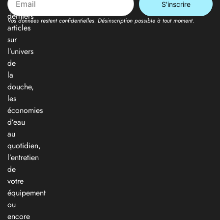
nos
derniers
Vos données restent confidentielles. Désinscription possible à tout moment.
articles
sur
l’univers
de
la
douche,
les
économies
d’eau
au
quotidien,
l’entretien
de
votre
équipement
ou
encore