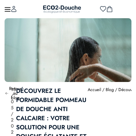
Retour
15
DÉCOUVREZ LE
Accueil
/
Blog
/ Découvrez
au
/
blog
FORMIDABLE POMMEAU
0
5
DE DOUCHE ANTI
/
CALCAIRE : VOTRE
2
0
SOLUTION POUR UNE
2