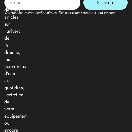
nos
derniers
Vos données restent confidentielles. Désinscription possible à tout moment.
articles
sur
l’univers
de
la
douche,
les
économies
d’eau
au
quotidien,
l’entretien
de
votre
équipement
ou
encore