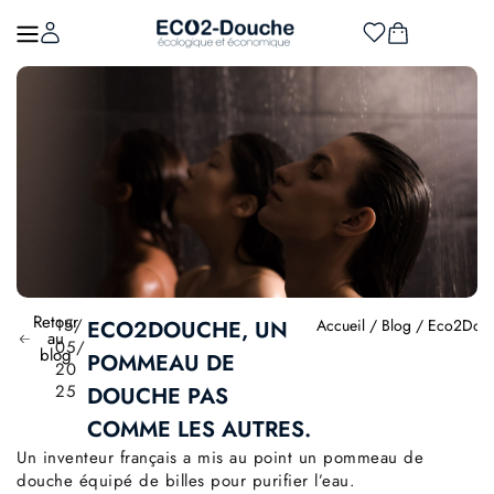
Retour
15/
ECO2DOUCHE, UN
Accueil
/
Blog
/ Eco2Douch
au
05/
blog
POMMEAU DE
20
25
DOUCHE PAS
COMME LES AUTRES.
Un inventeur français a mis au point un pommeau de
douche équipé de billes pour purifier l’eau.